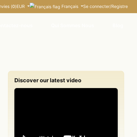
nvies (
0
)
EUR
Français
Se connecter
/
Registre
ntactez-nous
Qui Sommes Nous
Blog
Discover our latest video