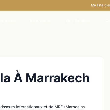
Ma liste d'e
opriétés
Renovation
Nos Services
Co
lla À Marrakech
stisseurs internationaux et de MRE (Marocains