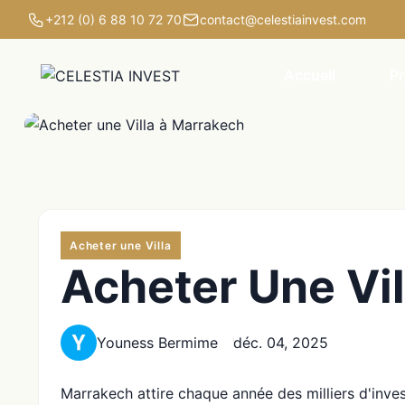
+212 (0) 6 88 10 72 70
contact@celestiainvest.com
Accueil
Pr
Acheter une Villa
Acheter Une Vi
Youness Bermime
déc. 04, 2025
Marrakech attire chaque année des milliers d'inve