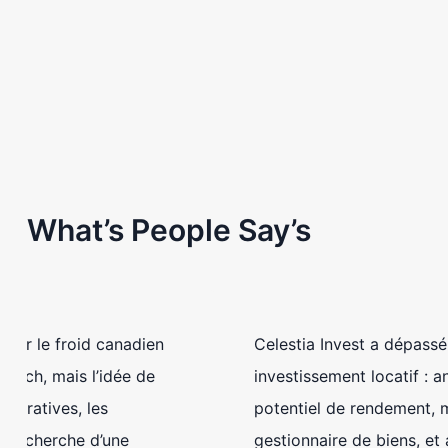
What’s People Say’s
Grâce à Celestia Invest, acheter une résidence
secondaire à Marrakech a été un rêve
étonnamment simple. Leur équipe francophone et
anglophone nous a guidés à chaque étape dans