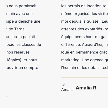
notre recherche de riads dans la Médina.
Professionnalisme et passion pour le patrimoine
marocain !
Sophie & James L.
Delighted Home Seller