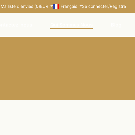
Ma liste d'envies (
0
)
EUR
Français
Se connecter
/
Registre
ntactez-nous
Qui Sommes Nous
Blog