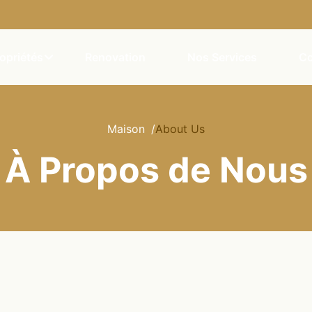
opriétés
Renovation
Nos Services
Co
Maison
/
About Us
À Propos de Nous