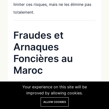
limiter ces risques, mais ne les élimine pas
totalement.
Fraudes et
Arnaques
Foncières au
Maroc
Faux Documents
Your experience on this site will be
improved by allowing cookies.
et Usurpation
ALLOW COOKIES