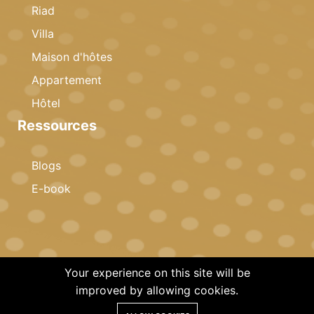
Riad
Villa
Maison d'hôtes
Appartement
Hôtel
Ressources
Blogs
E-book
Your experience on this site will be
© 2026 Copyright · Celestia Invest · All rights reserved
improved by allowing cookies.