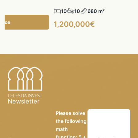
10
10
680 m²
gence
1,200,000€
Newsletter
Please solve
the following
math
function: 5 +