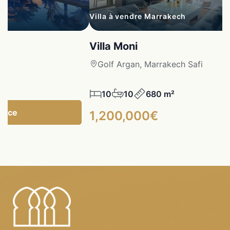
Villa à vendre Marrakech
Villa Moni
fi
Golf Argan, Marrakech Safi
10
10
680 m²
gence
1,200,000€