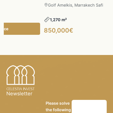
Golf Amelkis, Marrakech Safi
1,270 m²
gence
850,000€
Newsletter
Please solve
the following