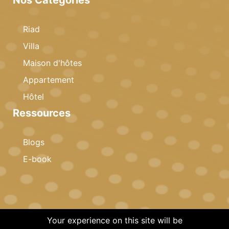
Riad
Villa
Maison d'hôtes
Appartement
Hôtel
Ressources
Blogs
E-book
Your experience on this site will be
© 2026 Copyright · Celestia Invest · All rights reserved