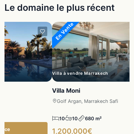
Le domaine le plus récent
En Vente
Villa à vendre Marrakech
Villa Moni
fi
Golf Argan, Marrakech Safi
10
10
680 m²
gence
1,200,000€