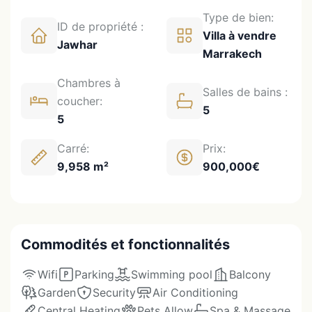
Type de bien:
ID de propriété :
Villa à vendre
Jawhar
Marrakech
Chambres à
Salles de bains :
coucher:
5
5
Carré:
Prix:
9,958 m²
900,000€
Commodités et fonctionnalités
Wifi
Parking
Swimming pool
Balcony
Garden
Security
Air Conditioning
Central Heating
Pets Allow
Spa & Massage