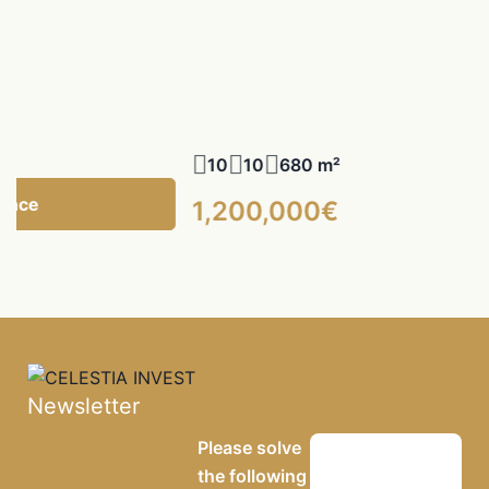
10
10
680 m²
gence
1,200,000€
Newsletter
Please solve
the following