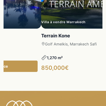
Villa à vendre Marrakech
Terrain Kone
Golf Amelkis, Marrakech Safi
1,270 m²
gence
850,000€