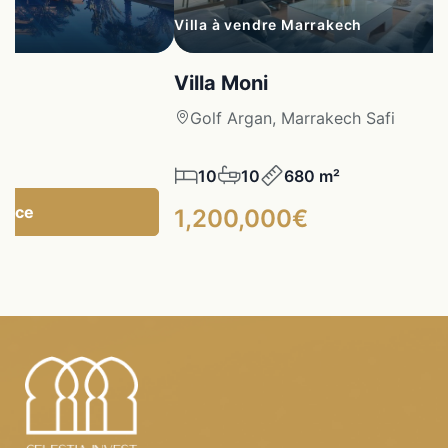
Villa à vendre Marrakech
Villa Moni
fi
Golf Argan, Marrakech Safi
10
10
680 m²
gence
1,200,000€