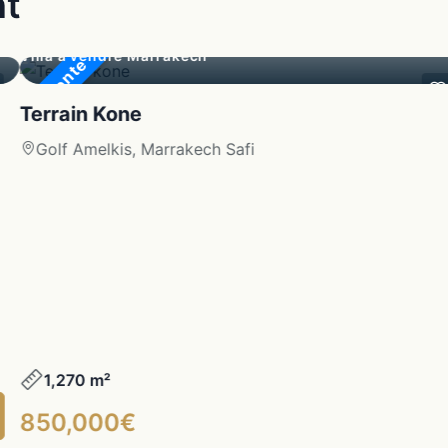
nt
Villa à vendre Marrakech
En Vente
Terrain Kone
Golf Amelkis, Marrakech Safi
1,270 m²
850,000€