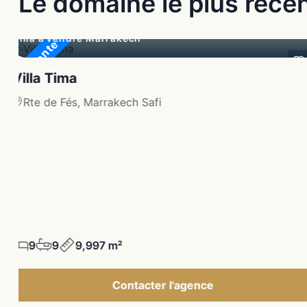
Le domaine le plus réce
Villa à vendre Marrakech
En Vente
Villa Tima
Rte de Fés, Marrakech Safi
9
9
9,997 m²
Contacter l'agence