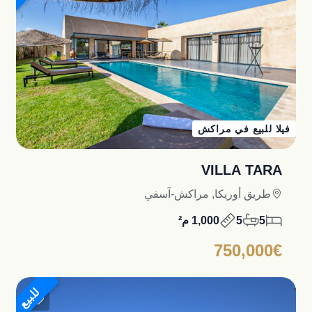
فيلا للبيع في مراكش
VILLA TARA
طريق أوريكا, مراكش-آسفي
5
5
1,000 م²
750,000€
للبيع