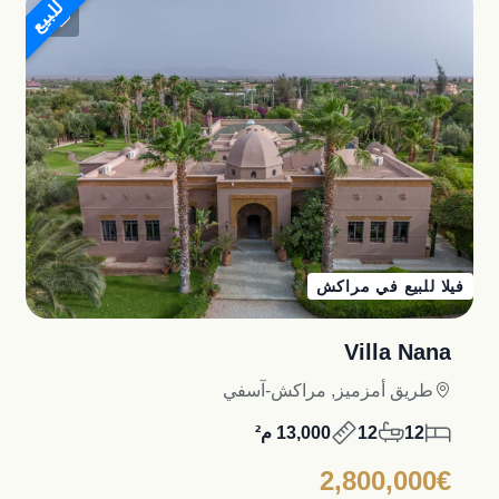
للبيع
فيلا للبيع في مراكش
Villa Nana
طريق أمزميز, مراكش-آسفي
12
12
13,000 م²
2,800,000€