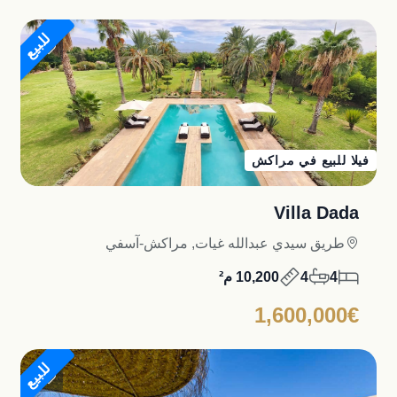
للبيع
فيلا للبيع في مراكش
Villa Dada
طريق سيدي عبدالله غيات, مراكش-آسفي
4
4
10,200 م²
1,600,000€
للبيع