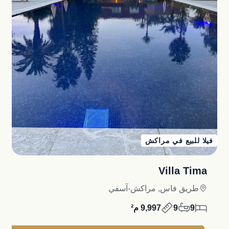
فيلا للبيع في مراكش
Villa Tima
طريق فاس, مراكش-آسفي
9
9
9,997 م²