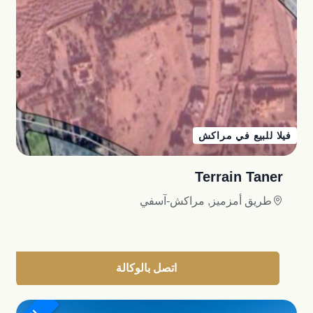
فيلا للبيع في مراكش
Terrain Taner
طريق أمزميز, مراكش-آسفي
اتصل بالوكالة