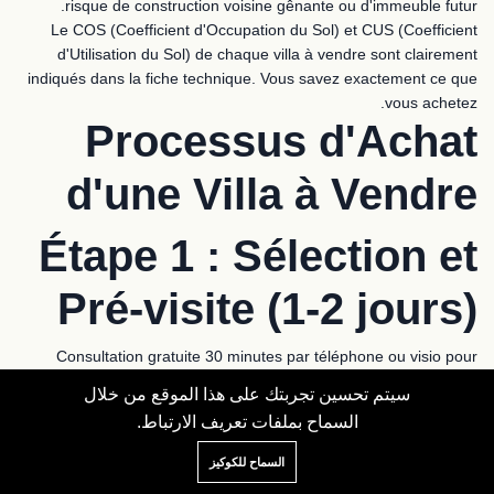
risque de construction voisine gênante ou d'immeuble futur.
Le COS (Coefficient d'Occupation du Sol) et CUS (Coefficient
d'Utilisation du Sol) de chaque villa à vendre sont clairement
indiqués dans la fiche technique. Vous savez exactement ce que
vous achetez.
Processus d'Achat
d'une Villa à Vendre
Étape 1 : Sélection et
Pré-visite (1-2 jours)
Consultation gratuite 30 minutes par téléphone ou visio pour
définir vos critères précis. Budget, nombre de chambres, zone
سيتم تحسين تجربتك على هذا الموقع من خلال
préférée, objectif locatif.
السماح بملفات تعريف الارتباط.
Nous sélectionnons 5 à 10 villas à vendre correspondant
exactement à votre profil. Envoi des fiches détaillées : photos HD,
السماح للكوكيز
plans, diagnostics techniques, rentabilité prévisionnelle. Visite