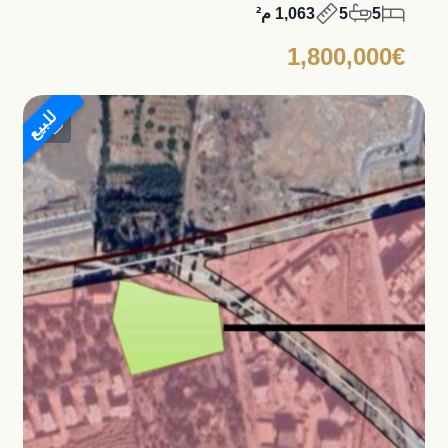
5
5
1,063 م²
1,800,000€
للبيع