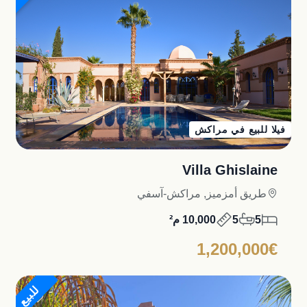
فيلا للبيع في مراكش
Villa Ghislaine
طريق أمزميز, مراكش-آسفي
5
5
10,000 م²
1,200,000€
للبيع