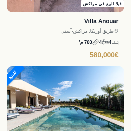
فيلا للبيع في مراكش
Villa Anouar
طريق أوريكا, مراكش-آسفي
4
4
700 م²
580,000€
للبيع