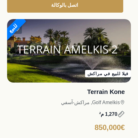
اتصل بالوكالة
للبيع
فيلا للبيع في مراكش
Terrain Kone
Golf Amelkis, مراكش-آسفي
1,270 م²
850,000€