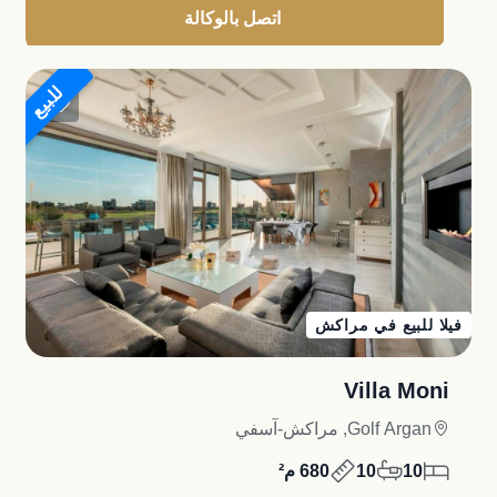
اتصل بالوكالة
للبيع
فيلا للبيع في مراكش
Villa Moni
Golf Argan, مراكش-آسفي
10
10
680 م²