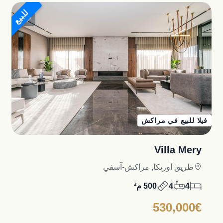
للبيع
فيلا للبيع في مراكش
Villa Mery
طريق أوريكا, مراكش-آسفي
4
4
500 م²
530,000€