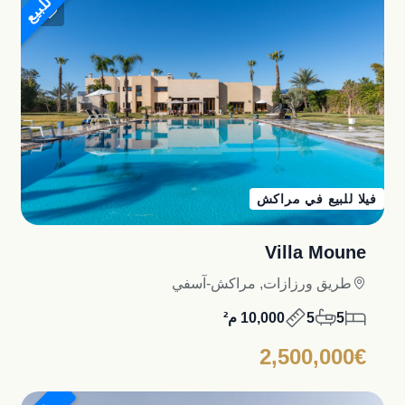
للبيع
فيلا للبيع في مراكش
Villa Moune
طريق ورزازات, مراكش-آسفي
5
5
10,000 م²
2,500,000€