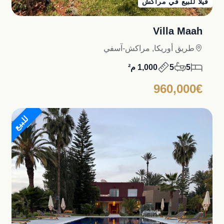
فيلا للبيع في مراكش
Villa Maah
طريق أوريكا, مراكش-آسفي
5
5
1,000 م²
960,000€
للبيع