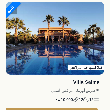
للبيع
فيلا للبيع في مراكش
Villa Salma
طريق أوريكا, مراكش-آسفي
12
12
10,000 م²