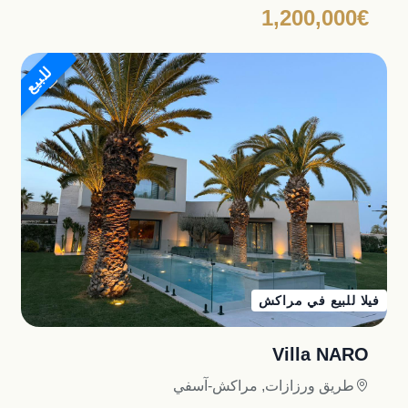
1,200,000€
للبيع
فيلا للبيع في مراكش
Villa NARO
طريق ورزازات, مراكش-آسفي