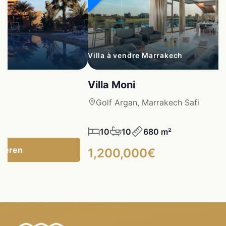
Villa à vendre Marrakech
Villa Moni
fi
Golf Argan, Marrakech Safi
10
10
680 m²
tieren
1,200,000€