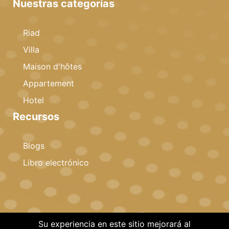
Nuestras categorías
Riad
Villa
Maison d'hôtes
Appartement
Hotel
Recursos
Blogs
Libro electrónico
Su experiencia en este sitio mejorará al
©2026 Homzen is Proudly Powered by Botble Team.