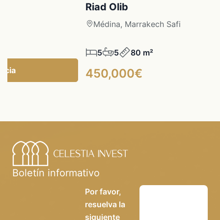
Riad Olib
Médina, Marrakech Safi
5
5
80 m²
ncia
450,000€
Boletín informativo
Por favor,
resuelva la
siguiente