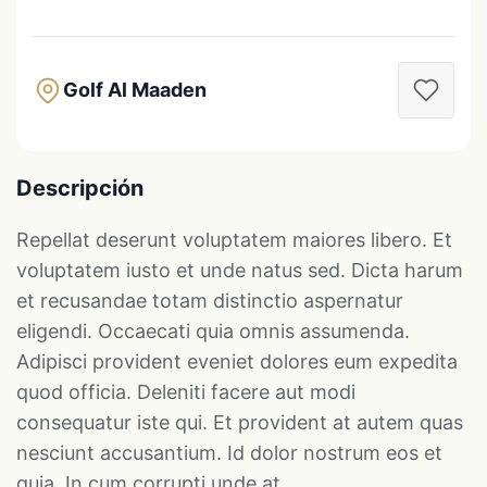
Golf Al Maaden
Descripción
Repellat deserunt voluptatem maiores libero. Et
voluptatem iusto et unde natus sed. Dicta harum
et recusandae totam distinctio aspernatur
eligendi. Occaecati quia omnis assumenda.
Adipisci provident eveniet dolores eum expedita
quod officia. Deleniti facere aut modi
consequatur iste qui. Et provident at autem quas
nesciunt accusantium. Id dolor nostrum eos et
quia. In cum corrupti unde at.