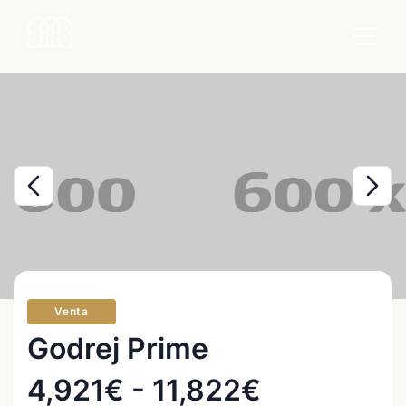
Venta
Godrej Prime
4,921€ - 11,822€