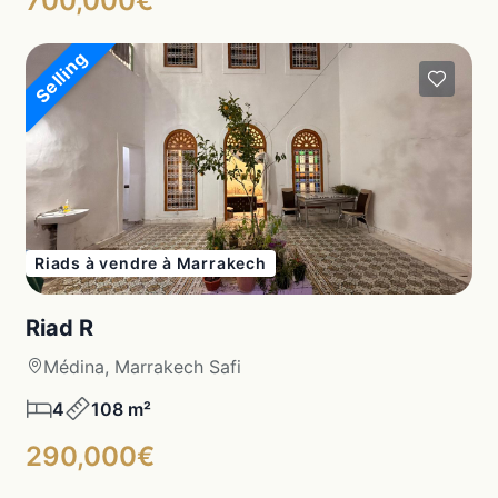
700,000€
Selling
Riads à vendre à Marrakech
Riad R
Médina, Marrakech Safi
4
108 m²
290,000€