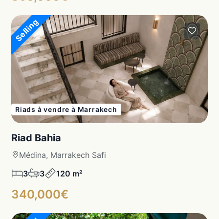
Selling
Riads à vendre à Marrakech
Riad Bahia
Médina, Marrakech Safi
3
3
120 m²
340,000€