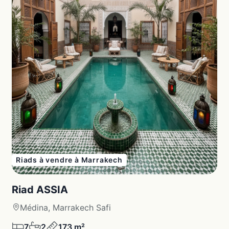
Riads à vendre à Marrakech
Riad ASSIA
Médina, Marrakech Safi
7
2
173 m²