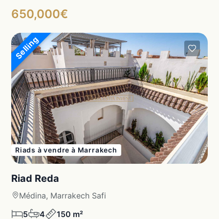
650,000€
Selling
Riads à vendre à Marrakech
Riad Reda
Médina, Marrakech Safi
5
4
150 m²