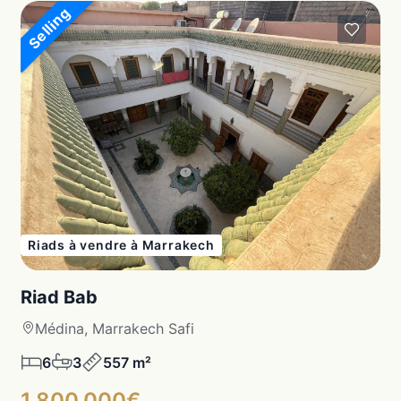
Selling
Riads à vendre à Marrakech
Riad Bab
Médina, Marrakech Safi
6
3
557 m²
1,800,000€