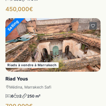
450,000€
Selling
Riads à vendre à Marrakech
Riad Yous
Médina, Marrakech Safi
6
2
250 m²