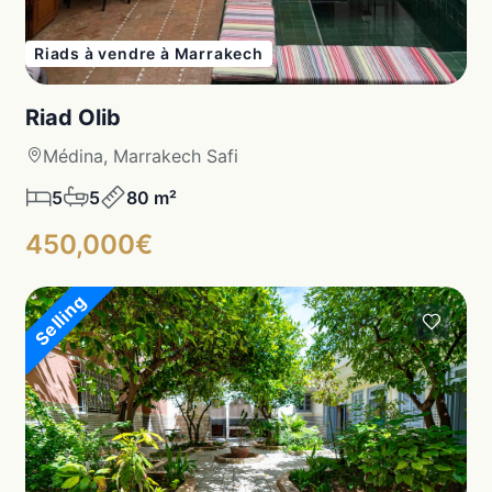
Riads à vendre à Marrakech
Riad Olib
Médina, Marrakech Safi
5
5
80 m²
450,000€
Selling