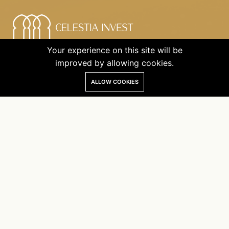
Newsletter
Your experience on this site will be
improved by allowing cookies.
Please solve
the following
ALLOW COOKIES
math
function: 7 -
Subscribe
2 = ?
Explorer
Home
Who are we?