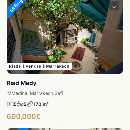
Selling
Riads à vendre à Marrakech
Riad Mady
Médina, Marrakech Safi
5
5
170 m²
600,000€