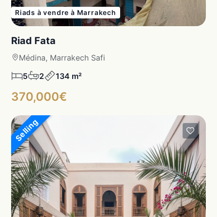
Riads à vendre à Marrakech
Riad Fata
Médina, Marrakech Safi
5
2
134 m²
370,000€
Selling