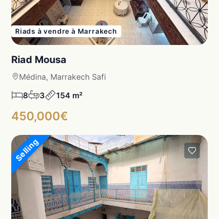
Riads à vendre à Marrakech
Riad Mousa
Médina, Marrakech Safi
8
3
154 m²
450,000€
Selling