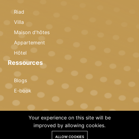
Riad
Villa
Maison d'hôtes
Appartement
Hôtel
Ressources
Blogs
E-book
Your experience on this site will be
improved by allowing cookies.
ALLOW COOKIES
© 2026 Copyright · Celestia Invest · All rights reserved