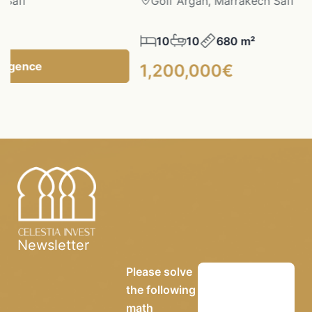
fi
Golf Argan, Marrakech Safi
10
10
680 m²
gence
1,200,000€
Newsletter
Please solve
the following
math