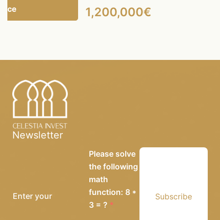
gence
1,200,000€
Newsletter
Please solve
the following
math
function: 8 *
Subscribe
3 = ?