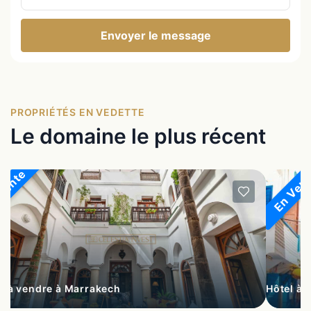
Envoyer le message
PROPRIÉTÉS EN VEDETTE
Le domaine le plus récent
Vente
En Ven
s à vendre à Marrakech
Hôtel à 