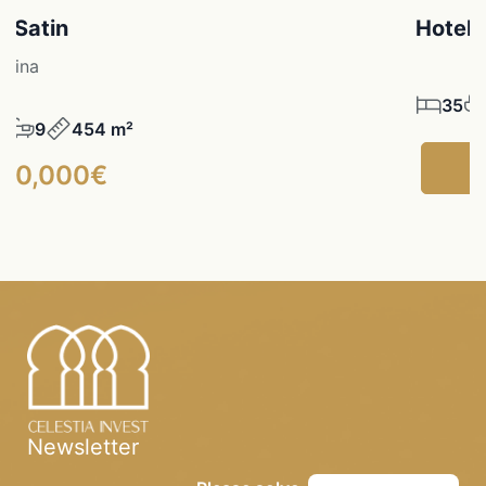
d Satin
Hotel 
dina
35
0
9
454 m²
800,000€
Newsletter