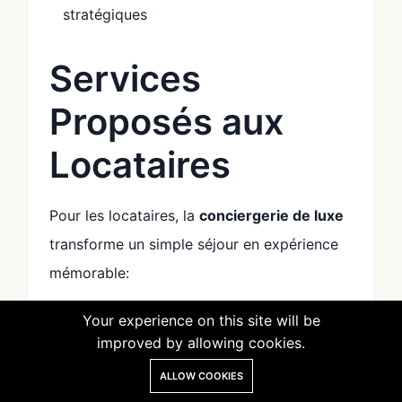
stratégiques
Services
Proposés aux
Locataires
Pour les locataires, la
conciergerie de luxe
transforme un simple séjour en expérience
mémorable:
1. Accueil et Séjour
Your experience on this site will be
improved by allowing cookies.
Personnalisés
ALLOW COOKIES
Transferts privés
depuis l'aéroport avec