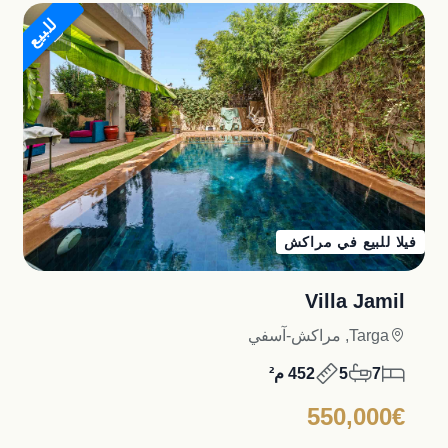
للبيع
فيلا للبيع في مراكش
Villa Jamil
Targa, مراكش-آسفي
7
5
452 م²
550,000€