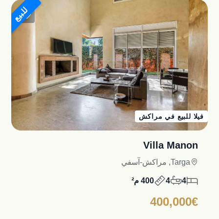
للبيع
فيلا للبيع في مراكش
Villa Manon
Targa, مراكش-آسفي
4
4
400 م²
400,000€