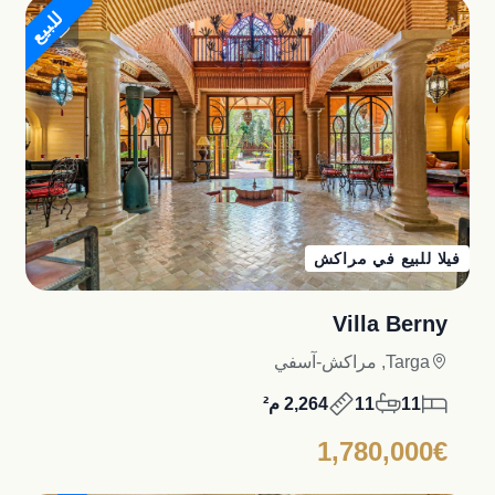
للبيع
فيلا للبيع في مراكش
Villa Berny
Targa, مراكش-آسفي
11
11
2,264 م²
1,780,000€